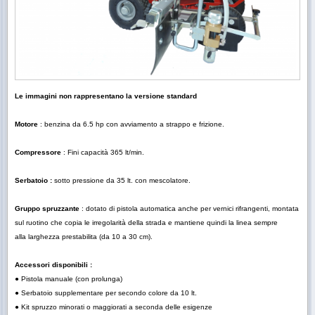
Le immagini non rappresentano la versione standard
Motore
: benzina da 6.5 hp con avviamento a strappo e frizione.
Compressore
: Fini capacità 365 lt/min.
Serbatoio :
sotto pressione da 35 lt. con mescolatore.
Gruppo spruzzante
: dotato di pistola automatica anche per vernici rifrangenti,
montata
sul ruotino che copia
le
irregolarità
della strada e mantiene
quindi la linea sempre
alla
larghezza prestabilita (da 10 a 30 cm).
Accessori disponibili :
● Pistola manuale (con prolunga)
● Serbatoio supplementare per secondo colore da 10 lt.
● Kit spruzzo minorati o maggiorati a seconda delle esigenze