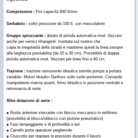
Compressore :
Fini capacità 840 lt/min
Serbatoio :
sotto pressione da 100 lt. con mescolatore.
Gruppo spruzzante :
dotato di pistola automatica mod. Vezzani
anche per vernici rifrangenti,
montata sul ruotino che
copia
le
irregolarità
della strada e mantiene
quindi la linea sempre
alla
larghezza prestabilita (da 10 a 30 cm).
Possibilità di doppia
pistola automatica mod. Vezzani per linee fino a 60 cm.
Trazione :
trazione semovente idraulica tramite pompa a portata
variabile. Motori idraulici Danfoss sulle ruote posteriori. Comando
manipolatore
marcia avanti, freno idraulico in posizione centrale e
retromarcia di serie.
Altre dotazioni di serie :
● Ruota anteriore sterzante con blocco meccanico in rettilineo
(possibilità di blocco/sblocco con pistone pneumatico)
● Faro lampeggiante e di profondità a led
● Carrello porta operatore pieghevole
● Cruscotto per regolare le pressioni durante il lavoro