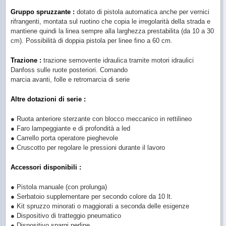
Gruppo spruzzante :
dotato di pistola automatica anche per vernici
rifrangenti,
montata sul ruotino che copia
le
irregolarità
della strada e
mantiene
quindi la linea sempre alla
larghezza prestabilita (da 10 a 30
cm).
Possibilità di doppia pistola per linee fino a 60 cm.
Trazione :
trazione semovente idraulica tramite motori idraulici
Danfoss sulle ruote posteriori. Comando
marcia avanti, folle e retromarcia di serie
Altre dotazioni di serie :
● Ruota anteriore sterzante con blocco meccanico in rettilineo
● Faro lampeggiante e di profondità a led
● Carrello porta operatore pieghevole
● Cruscotto per regolare le pressioni durante il lavoro
Accessori disponibili :
● Pistola manuale (con prolunga)
● Serbatoio supplementare per secondo colore da 10 lt.
● Kit spruzzo minorati o maggiorati a seconda delle esigenze
● Dispositivo di tratteggio pneumatico
● Dispositivo spargi perline