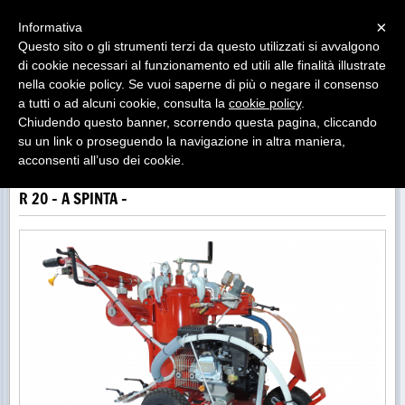
Menu
×
Informativa
Questo sito o gli strumenti terzi da questo utilizzati si avvalgono
MACCHINE TRACCIALINEE
di cookie necessari al funzionamento ed utili alle finalità illustrate
COSTRUZIONE E VENDITA MACCHINE PER SEGNALETICA
nella cookie policy. Se vuoi saperne di più o negare il consenso
STRADALE/ AZIENDALE/AUTODROMI F1/MOTOGP
a tutti o ad alcuni cookie, consulta la
cookie policy
.
Chiudendo questo banner, scorrendo questa pagina, cliccando
su un link o proseguendo la navigazione in altra maniera,
MACCHINE TRACCIALINEE
acconsenti all’uso dei cookie.
R 20 - A SPINTA -